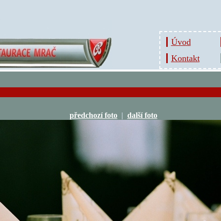
Úvod
Kontakt
předchozí foto
|
další foto