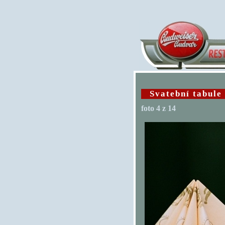
Svatební tabule
foto
4
z 14